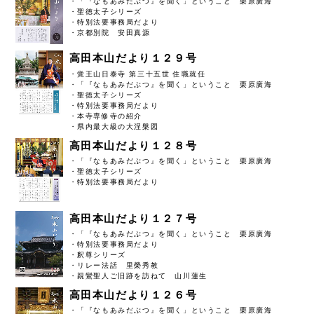
・「『なもあみだぶつ』を聞く」ということ 栗原廣海
・聖徳太子シリーズ
・特別法要事務局だより
・京都別院 安田真源
高田本山だより１２９号
・覚王山日泰寺 第三十五世 住職就任
・「『なもあみだぶつ』を聞く」ということ 栗原廣海
・聖徳太子シリーズ
・特別法要事務局だより
・本寺専修寺の紹介
・県内最大級の大涅槃図
高田本山だより１２８号
・「『なもあみだぶつ』を聞く」ということ 栗原廣海
・聖徳太子シリーズ
・特別法要事務局だより
高田本山だより１２７号
・「『なもあみだぶつ』を聞く」ということ 栗原廣海
・特別法要事務局だより
・釈尊シリーズ
・リレー法話 里榮秀教
・親鸞聖人ご旧跡を訪ねて 山川蓮生
高田本山だより１２６号
・「『なもあみだぶつ』を聞く」ということ 栗原廣海