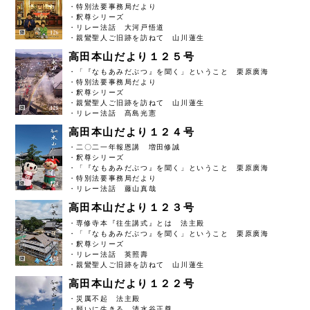
・特別法要事務局だより
・釈尊シリーズ
・リレー法話 大河戸悟道
・親鸞聖人ご旧跡を訪ねて 山川蓮生
高田本山だより１２５号
・「『なもあみだぶつ』を聞く」ということ 栗原廣海
・特別法要事務局だより
・釈尊シリーズ
・親鸞聖人ご旧跡を訪ねて 山川蓮生
・リレー法話 髙島光憲
高田本山だより１２４号
・二〇二一年報恩講 増田修誠
・釈尊シリーズ
・「『なもあみだぶつ』を聞く」ということ 栗原廣海
・特別法要事務局だより
・リレー法話 藤山真哉
高田本山だより１２３号
・専修寺本『往生講式』とは 法主殿
・「『なもあみだぶつ』を聞く」ということ 栗原廣海
・釈尊シリーズ
・リレー法話 英照壽
・親鸞聖人ご旧跡を訪ねて 山川蓮生
高田本山だより１２２号
・災厲不起 法主殿
・願いに生きる 清水谷正尊