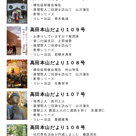
・檀信徒研修会報告
・親鸞聖人ご旧跡を訪ねて 山川蓮生
・釈尊シリーズ
・リレー法話 青木義成
高田本山だより１０９号
・お参りしていますか？報恩講
・第二の誕生日 上田綾香
・親鸞聖人ご旧跡を訪ねて
・釈尊シリーズ
・リレー法話 若櫻木典孝
高田本山だより１０８号
・檀信徒研修会報告 松山智道
・親鸞聖人ご旧跡を訪ねて 山川蓮生
・釈尊シリーズ
・リレー法話 生桑崇等
高田本山だより１０７号
・堯秀上人・堯円上人
・親鸞聖人ご旧跡を訪ねて 山川蓮生
・圓猷上人 圓超上人のご遺徳を仰ぐ 安藤章仁
・釈尊シリーズ
・リレー法話 栗廼隆興
高田本山だより１０６号
・伝灯奉告法会が円成しました 藤源清光