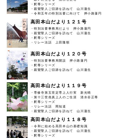
・釈尊シリーズ
・親鸞聖人ご旧跡を訪ねて 山川蓮生
・令和五年の特別法要に向けて 押小路蓮円
高田本山だより１２１号
・特別法要事務局だより 押小路蓮円
・親鸞聖人ご旧跡を訪ねて 山川蓮生
・釈尊シリーズ
・リレー法話 上田隆順
高田本山だより１２０号
・特別法要事務局開設 押小路蓮円
・釈尊シリーズ
・親鸞聖人ご旧跡を訪ねて 山川蓮生
高田本山だより１１９号
・専修寺第五世定専上人行実 新光晴
・第十三世堯真上人のご生涯 清水谷正尊
・釈尊シリーズ
・リレー法話 岡知道
・親鸞聖人ご旧跡を訪ねて 山川蓮生
高田本山だより１１８号
・令和に始める高田本山の基礎知識
・親鸞聖人ご旧跡を訪ねて 山川蓮生
・釈尊シリーズ