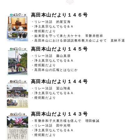
高田本山だより１４６号
・リレー法話 的屋宝海
・浄土真宗なんでもＱ＆Ａ
・燈炬殿だより
・如来堂を守って来た大ケヤキ 常磐井慈祥
・高田本山における節談説教布教大会によせて 直林不退
高田本山だより１４５号
・リレー法話 藤山真朋
・浄土真宗なんでもＱ＆Ａ
・燈炬殿だより
・高田本山の広報とはなにか
高田本山だより１４４号
・リレー法話 冨山翔眞
・浄土真宗なんでもＱ＆Ａ
・燈炬殿だより
高田本山だより１４３号
・常磐井和子大裏方様を偲んで 増田修誠
・リレー法話 田中光明
・浄土真宗なんでもＱ＆Ａ
・燈炬殿だより