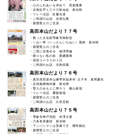
・心のふれあいを求めて 髙倉隆乗
・近衛信尹と三十六歌仙絵 新光晴
・リレー法話 佐藤光達
・ご和讃のお話 吉尾弘教
・親鸞聖人のご生涯
高田本山だより７７号
・甦った文化財専修寺御影堂
・一山一寧（いっさんいちねい）墨跡 新光晴
・親鸞聖人のご生涯
・ご恩に目覚める 福澤秀倫
・限りない私の欲 栗廼隆興
・高田コーラスの１日
・ご和讃のお話 北島恒陽
高田本山だより７６号
・真宗高田派本山兼帯所如来寺･太子寺 眞岡慶光
・足利義輝御内書 新光晴
・聖人のみもとに帰ろう 藤山眞哉
・リレー法話 鷹阪龍哉
・親鸞聖人のご生涯
・ご和讃のお話 久世宜範
高田本山だより７５号
・専修寺神戸別院 米澤大寛
・六条有房書状 新光晴
・アンパンマンは菩薩です 櫻田親紀
・親鸞聖人のご生涯