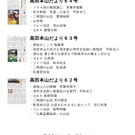
高田本山だより６４号
・７４４回の報恩講に 常磐井鸞猷
・巨大勅額「見真」の迫力 平松令三
・ご和讃のお話 愛洲祐昭
・お非時
・リレー法話 花山光瑞
・Ｑ＆Ａ 曇鸞大師
高田本山だより６３号
・帰命のこころ 島義厚
・高田本山の谷川士清文献が津市文化財に新指定 平松令三
・讃仏会 暑さ寒さも彼岸まで秋彼岸仏の種まく日かな
・Ｑ＆Ａ 七高僧
・リレー法話 鈴木紀生
・ご和讃のお話 佐波真
・紅葉堂法会
高田本山だより６２号
・堯朝上人の殉難 常磐井和子
・津市文化財に新指定の太鼓門 平松令三
・Ｑ＆Ａ 龍樹菩薩
・ご和讃のお話 芳川賢史
・歓喜会の話 お盆をむかえるにあたって 谷口光進
・リレー法話 新野和暢
・『仏教盂蘭盆経』のお話