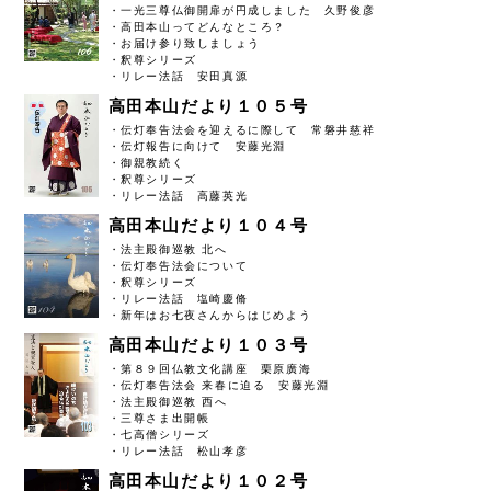
・一光三尊仏御開扉が円成しました 久野俊彦
・高田本山ってどんなところ？
・お届け参り致しましょう
・釈尊シリーズ
・リレー法話 安田真源
高田本山だより１０５号
・伝灯奉告法会を迎えるに際して 常磐井慈祥
・伝灯報告に向けて 安藤光淵
・御親教続く
・釈尊シリーズ
・リレー法話 高藤英光
高田本山だより１０４号
・法主殿御巡教 北へ
・伝灯奉告法会について
・釈尊シリーズ
・リレー法話 塩崎慶脩
・新年はお七夜さんからはじめよう
高田本山だより１０３号
・第８９回仏教文化講座 栗原廣海
・伝灯奉告法会 来春に迫る 安藤光淵
・法主殿御巡教 西へ
・三尊さま出開帳
・七高僧シリーズ
・リレー法話 松山孝彦
高田本山だより１０２号