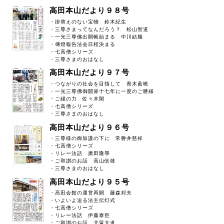
高田本山だより９８号
・掛替えのない宝物 鈴木紀生
・三尊さまってなんだろう？ 松山智道
・一光三尊佛出開帳始まる 中川結幾
・傳燈報告法会日程決まる
・七高僧シリーズ
・三尊さまのおはなし
高田本山だより９７号
・つながりの社会を目指して 青木眞曉
・一光三尊佛御開扉十七年に一度のご勝縁
・ご縁の力 佐々木閑
・七高僧シリーズ
・三尊さまのおはなし
高田本山だより９６号
・三尊様の御加護の下に 常磐井慈祥
・七高僧シリーズ
・リレー法話 廣田隆學
・ご和讃のお話 高山信雄
・三尊さまのおはなし
高田本山だより９５号
・高田会館の運営再開 藤森邦夫
・いよいよ迫る法主伝灯式
・七高僧シリーズ
・リレー法話 伊藤泰臣
・ご和讃のお話 北畠大道