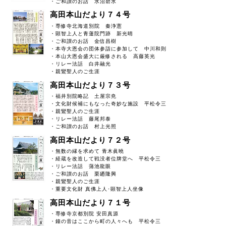
・ご和讃のお話 水沼碧水
高田本山だより７４号
・専修寺北海道別院 秦浄憲
・顕智上人と青蓮院門跡 新光晴
・ご和讃のお話 金信昌樹
・本寺大恩会の団体参詣に参加して 中川和則
・本山大恩会盛大に厳修される 高藤英光
・リレー法話 白井融光
・親鸞聖人のご生涯
高田本山だより７３号
・福井別院略記 土屋宗尭
・文化財候補にもなった奇妙な施設 平松令三
・親鸞聖人のご生涯
・リレー法話 藤尾邦泰
・ご和讃のお話 村上光照
高田本山だより７２号
・無数の縁を求めて 青木眞曉
・経蔵を改造して戦没者位牌堂へ 平松令三
・リレー法話 蒲池龍眼
・ご和讃のお話 栗廼隆興
・親鸞聖人のご生涯
・重要文化財 真佛上人･顕智上人坐像
高田本山だより７１号
・専修寺京都別院 安田真源
・鐘の音はここから町の人々へも 平松令三