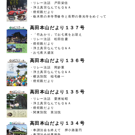
・リレー法話 戸田栄信
・浄土真宗なんでもＱ＆Ａ
・燈炬殿だより
・栃木県の本寺専修寺と長野の善光寺をめぐって
高田本山だより１３７号
・「竹あかり」でお七夜をお迎え
・リレー法話 松田信慶
・燈炬殿だより
・浄土真宗なんでもＱ＆Ａ
・お七夜大盛況
高田本山だより１３６号
・リレー法話 岡妙重
・浄土真宗なんでもＱ＆Ａ
・横浜別院 稲毛修一
・燈炬殿だより
高田本山だより１３５号
・リレー法話 愛洲祐昭
・浄土真宗なんでもＱ＆Ａ
・燈炬殿だより
・関東別院 英法悦
高田本山だより１３４号
・奉讃法会を終えて 押小路蓮円
・奉讃法会結果報告