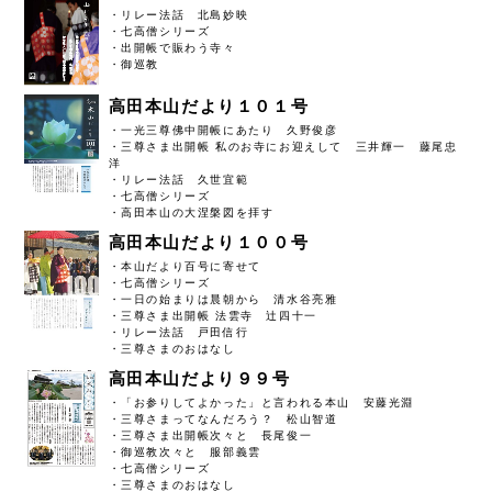
・リレー法話 北島妙映
・七高僧シリーズ
・出開帳で賑わう寺々
・御巡教
高田本山だより１０１号
・一光三尊佛中開帳にあたり 久野俊彦
・三尊さま出開帳 私のお寺にお迎えして 三井輝一 藤尾忠
洋
・リレー法話 久世宜範
・七高僧シリーズ
・高田本山の大涅槃図を拝す
高田本山だより１００号
・本山だより百号に寄せて
・七高僧シリーズ
・一日の始まりは晨朝から 清水谷亮雅
・三尊さま出開帳 法雲寺 辻四十一
・リレー法話 戸田信行
・三尊さまのおはなし
高田本山だより９９号
・「お参りしてよかった」と言われる本山 安藤光淵
・三尊さまってなんだろう？ 松山智道
・三尊さま出開帳次々と 長尾俊一
・御巡教次々と 服部義雲
・七高僧シリーズ
・三尊さまのおはなし