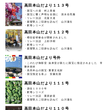
高田本山だより１１３号
・国宝への道 村上英俊
・国宝に響く声明を全国に 清水谷亮雅
・リレー法話 北畠大道
・親鸞聖人ご旧跡を訪ねて 山川蓮生
・釈尊シリーズ
高田本山だより１１２号
・檀信徒研修会が開催されました
・リレー法話 上杉洋樹
・釈尊シリーズ
・親鸞聖人ご旧跡を訪ねて 山川蓮生
高田本山だより号外
・このたび御影堂･如来堂が新たに国宝に指定されました 常
磐井慈祥
・高田本山の国宝･重要文化財
・国宝指定を喜ぶ 安藤光淵
高田本山だより１１１号
・源信１０００年
・釈尊シリーズ
・リレー法話 栗原妙直
・親鸞聖人ご旧跡を訪ねて 山川蓮生
高田本山だより１１０号