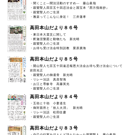
・聞くこと―聞法活動のすすめ― 藤山眞哉
・親鸞聖人四百五十回忌法会と国宝本『西方指南抄』
・親鸞聖人のご生涯
・雅楽ってこんなに身近！ 三井蓮孝
高田本山だより８６号
・東日本大震災に関して
・釈迦涅槃図と動物たち 新光晴
・親鸞聖人のご生涯
・お待ち受け法会特別説教 栗原廣海
高田本山だより８５号
・開山聖人七百五十回遠忌報恩大法会お待ち受け法会について
岩田光正
・親鸞聖人の御遺骨 新光晴
・リレー法話 真昌智海
・お江と専修寺 高藤英光
・親鸞聖人のご生涯
高田本山だより８４号
・五劫と十劫 小妻道生
・御対面所と「拾人火消」 新光晴
・リレー法話 松田信慶
・親鸞聖人のご生涯
高田本山だより８３号
・自己の行実をほとんど語らなかった親鸞聖人 藤山眞哉