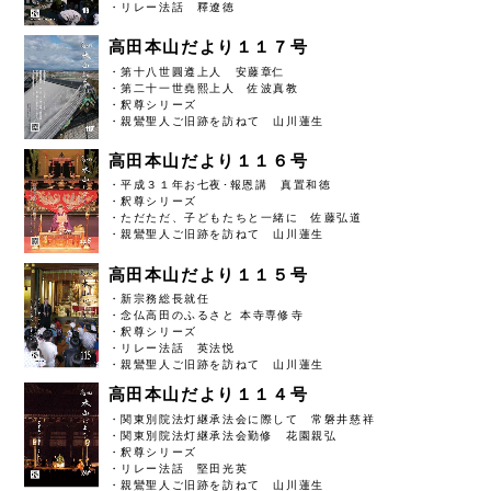
・リレー法話 釋遼徳
高田本山だより１１７号
・第十八世圓遵上人 安藤章仁
・第二十一世堯熙上人 佐波真教
・釈尊シリーズ
・親鸞聖人ご旧跡を訪ねて 山川蓮生
高田本山だより１１６号
・平成３１年お七夜･報恩講 真置和徳
・釈尊シリーズ
・ただただ、子どもたちと一緒に 佐藤弘道
・親鸞聖人ご旧跡を訪ねて 山川蓮生
高田本山だより１１５号
・新宗務総長就任
・念仏高田のふるさと 本寺専修寺
・釈尊シリーズ
・リレー法話 英法悦
・親鸞聖人ご旧跡を訪ねて 山川蓮生
高田本山だより１１４号
・関東別院法灯継承法会に際して 常磐井慈祥
・関東別院法灯継承法会勤修 花園親弘
・釈尊シリーズ
・リレー法話 堅田光英
・親鸞聖人ご旧跡を訪ねて 山川蓮生