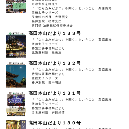
・布教大会を終えて
・「『なもあみだぶつ』を聞く」ということ 栗原廣海
・聖徳太子シリーズ
・宝物館の役目 大野照文
・福井別院 松木光仁
・新門様 法嗣殿就任奉告法会
高田本山だより１３３号
・「『なもあみだぶつ』を聞く」ということ 栗原廣海
・聖徳太子シリーズ
・特別法要事務局だより
・北海道別院 島光志
高田本山だより１３２号
・「『なもあみだぶつ』を聞く」ということ 栗原廣海
・特別法要事務局だより
・聖徳太子シリーズ
・神戸別院 田中明誠
高田本山だより１３１号
・「『なもあみだぶつ』を聞く」ということ 栗原廣海
・聖徳太子シリーズ
・特別法要事務局だより
・名古屋別院 戸田栄信
高田本山だより１３０号