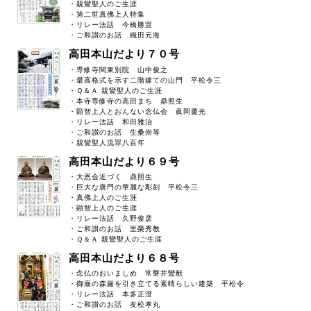
・親鸞聖人のご生涯
・第二世真佛上人特集
・リレー法話 今橋勝宣
・ご和讃のお話 織田元海
高田本山だより７０号
・専修寺関東別院 山中俊之
・最高格式を示す二階建ての山門 平松令三
・Ｑ＆Ａ 親鸞聖人のご生涯
・本寺専修寺の高田まち 鼎照生
・顕智上人とおんない念仏会 眞岡慶光
・リレー法話 和田雅治
・ご和讃のお話 生桑崇等
・親鸞聖人流罪八百年
高田本山だより６９号
・大恩会近づく 鼎照生
・巨大な唐門の華麗な彫刻 平松令三
・真佛上人のご生涯
・顕智上人のご生涯
・リレー法話 久野俊彦
・ご和讃のお話 里榮秀教
・Ｑ＆Ａ 親鸞聖人のご生涯
高田本山だより６８号
・念仏のおいましめ 常磐井鸞猷
・御廟の森厳を引き立てる素晴らしい建築 平松令
・リレー法話 本多正澄
・ご和讃のお話 友松孝丸