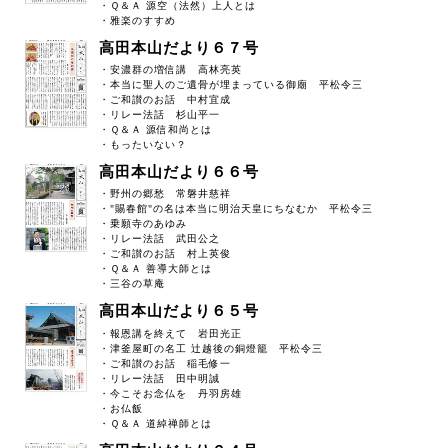
・Ｑ＆Ａ 源空（法然）上人とは
・雅楽のすすめ
高田本山だより６７号
・安濃群の増信講 高林亮英
・本当に聖人のご遺骨が埋まっている御廟 平松令三
・ご和讃のお話 中村宜成
・リレー法話 杉山平一
・Ｑ＆Ａ 源信和尚とは
・もったいない？
高田本山だより６６号
・野州の郷愁 常磐井慈祥
・"賜春館"の名は本当に明治天皇にちなむか 平松令三
・乗願寺のあゆみ
・リレー法話 武田公之
・ご和讃のお話 村上英俊
・Ｑ＆Ａ 善導大師とは
・三谷の草庵
高田本山だより６５号
・報恩講を終えて 岩田光正
・津釜屋町の名工 辻越後の銅燈籠 平松令三
・ご和讃のお話 稲毛修一
・リレー法話 田中明誠
・今こそお念仏を 丹羽房雄
・お仏飯
・Ｑ＆Ａ 道綽禅師とは