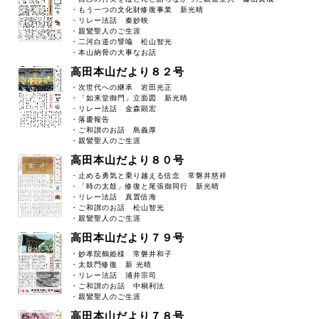
・もう一つの文化財修復事業 新光晴
・リレー法話 秦妙映
・親鸞聖人のご生涯
・二河白道の譬喩 松山智光
・本山納骨の大事なお話
高田本山だより８２号
・次世代への継承 岩田光正
・「如来堂御門」立面図 新光晴
・リレー法話 金森顕宏
・落慶報告
・ご和讃のお話 島義厚
・親鸞聖人のご生涯
高田本山だより８０号
・止める勇気と乗り越える信念 常磐井慈祥
・「時の太鼓」修復と尾張御同行 新光晴
・リレー法話 真置信海
・ご和讃のお話 松山智光
・親鸞聖人のご生涯
高田本山だより７９号
・妙孝院鶴姫様 常磐井和子
・太鼓門修復 新 光晴
・リレー法話 浦井宗司
・ご和讃のお話 中桐利法
・親鸞聖人のご生涯
高田本山だより７８号