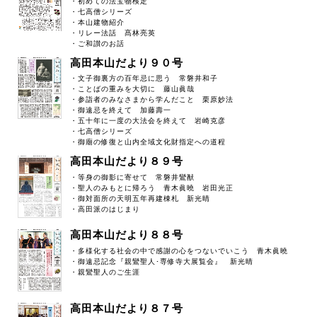
・初めての法宝物検定
・七高僧シリーズ
・本山建物紹介
・リレー法話 髙林亮英
・ご和讃のお話
高田本山だより９０号
・文子御裏方の百年忌に思う 常磐井和子
・ことばの重みを大切に 藤山眞哉
・参詣者のみなさまから学んだこと 栗原妙法
・御遠忌を終えて 加藤壽一
・五十年に一度の大法会を終えて 岩崎克彦
・七高僧シリーズ
・御廟の修復と山内全域文化財指定への道程
高田本山だより８９号
・等身の御影に寄せて 常磐井鸞猷
・聖人のみもとに帰ろう 青木眞曉 岩田光正
・御対面所の天明五年再建棟札 新光晴
・高田派のはじまり
高田本山だより８８号
・多様化する社会の中で感謝の心をつないでいこう 青木眞曉
・御遠忌記念『親鸞聖人･専修寺大展覧会』 新光晴
・親鸞聖人のご生涯
高田本山だより８７号