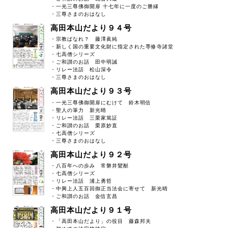
・一光三尊佛御開扉 十七年に一度のご勝縁
・三尊さまのおはなし
高田本山だより９４号
・宗教ばなれ？ 藤澤眞純
・新しく国の重要文化財に指定された専修寺諸堂
・七高僧シリーズ
・ご和讃のお話 田中明誠
・リレー法話 松山深令
・三尊さまのおはなし
高田本山だより９３号
・一光三尊佛御開扉にむけて 鈴木明信
・聖人の筆力 新光晴
・リレー法話 三栗家篤証
・ご和讃のお話 栗原妙直
・七高僧シリーズ
・三尊さまのおはなし
高田本山だより９２号
・八百年への歩み 常磐井鸞猷
・七高僧シリーズ
・リレー法話 浦上勇哲
・中興上人五百回御正当法会に寄せて 新光晴
・ご和讃のお話 金信玄昌
高田本山だより９１号
・「高田本山だより」の役目 藤森邦夫