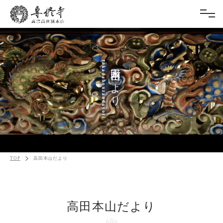
takadahonzandayori
高田本山だより
TOP
高田本山だより
高田本山だより