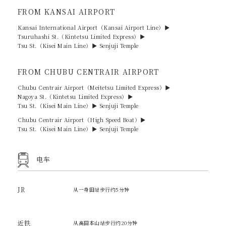
FROM KANSAI AIRPORT
Kansai International Airport（Kansai Airport Line）▶︎
Tsuruhashi St.（Kintetsu Limited Express）▶︎
Tsu St.（Kisei Main Line）▶︎
Senjuji Temple
FROM CHUBU CENTRAIR AIRPORT
Chubu Centrair Airport（Meitetsu Limited Express）▶︎
Nagoya St.（Kintetsu Limited Express）▶︎
Tsu St.（Kisei Main Line）▶︎
Senjuji Temple
Chubu Centrair Airport（High Speed Boat）▶︎
Tsu St.（Kisei Main Line）▶︎
Senjuji Temple
电车
JR
从一身田站步行约5分钟
近铁
从高田本山站步行约20分钟