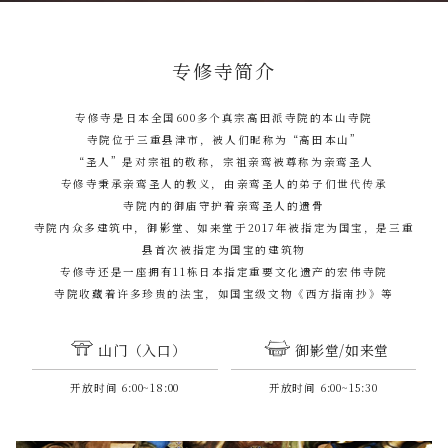
专修寺简介
专修寺是日本全国600多个真宗高田派寺院的本山寺院
寺院位于三重县津市，被人们昵称为“高田本山”
“圣人”是对宗祖的敬称，宗祖亲鸾被尊称为亲鸾圣人
专修寺秉承亲鸾圣人的教义，由亲鸾圣人的弟子们世代传承
寺院内的御庙守护着亲鸾圣人的遗骨
寺院内众多建筑中，御影堂、如来堂于2017年被指定为国宝，是三重
县首次被指定为国宝的建筑物
专修寺还是一座拥有11栋日本指定重要文化遗产的宏伟寺院
寺院收藏着许多珍贵的法宝，如国宝级文物《西方指南抄》等
山门（入口）
御影堂/如来堂
开放时间 6:00~18:00
开放时间 6:00~15:30