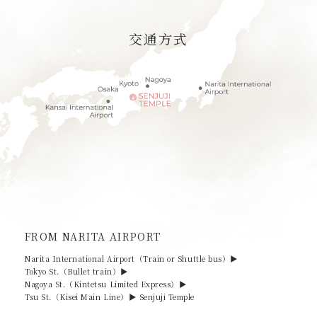
交通方式
FROM NARITA AIRPORT
Narita International Airport（Train or Shuttle bus）▶︎
Tokyo St.（Bullet train）▶︎
Nagoya St.（Kintetsu Limited Express）▶︎
Tsu St.（Kisei Main Line）▶︎
Senjuji Temple