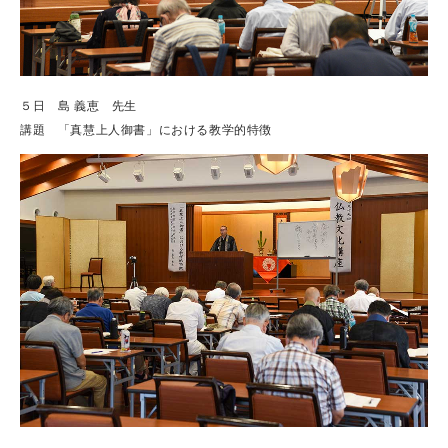
５日 島 義恵 先生
講題 「真慧上人御書」における教学的特徴