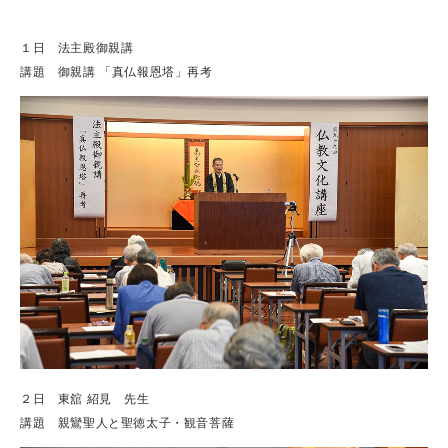
１日 法主殿御親講
講題 御親講 「真仏報恩塔」再考
２日 東舘 紹見 先生
講題 親鸞聖人と聖徳太子・観音菩薩